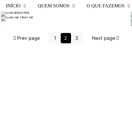
(25)
Forquilha e Santana do Acaraú
INÍCIO
QUEM SOMOS
O QUE FAZEMOS
Festival Tá Roxeda em Sobral
Prev page
1
2
3
Next page